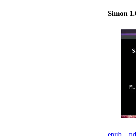
Simon 1.
epub
pd